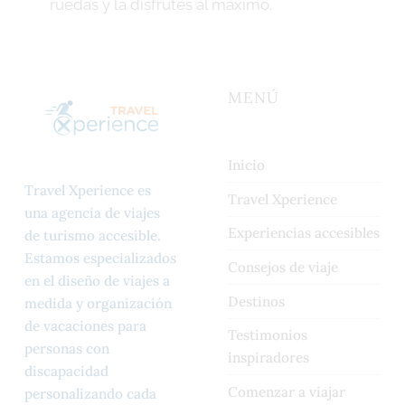
ruedas y la disfrutes al máximo.
d
r
“Bélgica en silla de ruedas: cuatro ciudades, un viaje sin barreras”
Continue reading
…
i
g
MENÚ
o
Inicio
Travel Xperience es
Travel Xperience
una agencia de viajes
Experiencias accesibles
de turismo accesible.
Estamos especializados
Consejos de viaje
en el diseño de viajes a
Destinos
medida y organización
de vacaciones para
Testimonios
personas con
inspiradores
discapacidad
Comenzar a viajar
personalizando cada