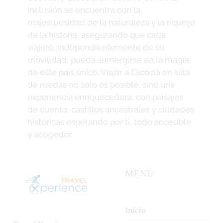
R
inclusión se encuentra con la
o
majestuosidad de la naturaleza y la riqueza
d
de la historia, asegurando que cada
r
viajero, independientemente de su
i
movilidad, pueda sumergirse en la magia
g
de este país único. Viajar a Escocia en silla
o
de ruedas no solo es posible, sino una
experiencia enriquecedora, con paisajes
de cuento, castillos ancestrales y ciudades
históricas esperando por ti, todo accesible
y acogedor.
Continue reading
…
“Viajar a Escocia en silla de ruedas: una guía para una aventura accesible sin límites”
MENÚ
Inicio