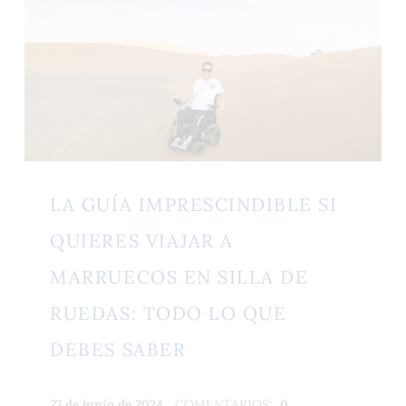
LA GUÍA IMPRESCINDIBLE SI
QUIERES VIAJAR A
MARRUECOS EN SILLA DE
RUEDAS: TODO LO QUE
DEBES SABER
PUBLICADO:
ESCRITO
27 de junio de 2024
COMENTARIOS:
0