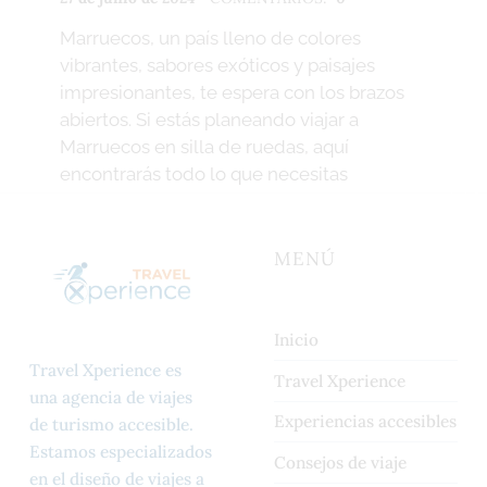
POR:
Marruecos, un país lleno de colores
R
vibrantes, sabores exóticos y paisajes
o
impresionantes, te espera con los brazos
d
abiertos. Si estás planeando viajar a
r
Marruecos en silla de ruedas, aquí
i
encontrarás todo lo que necesitas
g
o
Continue reading
…
“La guía imprescindible si quieres viajar a Marruecos en silla de ruedas: todo lo que debes saber”
MENÚ
Inicio
Travel Xperience es
Travel Xperience
una agencia de viajes
Experiencias accesibles
de turismo accesible.
Estamos especializados
Consejos de viaje
en el diseño de viajes a