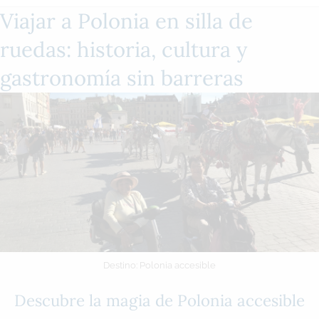
o
Viajar a Polonia en silla de
d
r
ruedas: historia, cultura y
i
gastronomía sin barreras
g
o
Destino: Polonia accesible
Descubre la magia de Polonia accesible