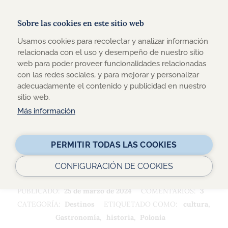
Sobre las cookies en este sitio web
Usamos cookies para recolectar y analizar información
TRAVEL-XPERIENCE
relacionada con el uso y desempeño de nuestro sitio
web para poder proveer funcionalidades relacionadas
DESCUBRE TODA LA ACTUALIDAD SOBRE VIAJES Y
con las redes sociales, y para mejorar y personalizar
TURISMO ACCESIBLE EN NUESTRO BLOG
adecuadamente el contenido y publicidad en nuestro
sitio web.
Más información
Buscar:
PERMITIR TODAS LAS COOKIES
CONFIGURACIÓN DE COOKIES
ESCRITO
PUBLICADO:
25 de marzo de 2024
COMENTARIOS:
3
POR:
CATEGORÍA:
Destinos
ETIQUETADO COMO:
cultura
R
Gastronomía
historia
Polonia