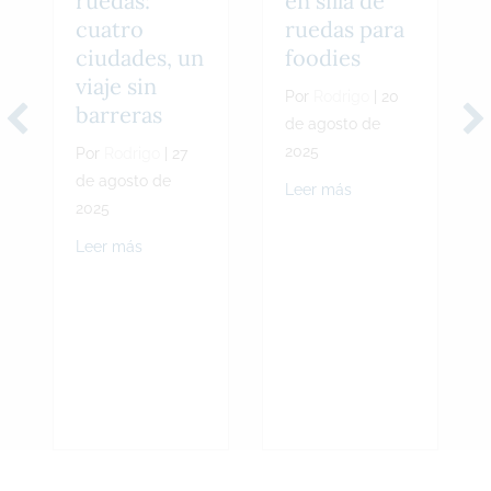
ruedas:
en silla de
cuatro
ruedas para
ciudades, un
foodies
viaje sin
Por
Rodrigo
|
20
barreras
de agosto de
2025
Por
Rodrigo
|
27
de agosto de
about Sabores sin lí
Leer más
2025
about Bélgica en silla de ruedas: cuatro ciudades
Leer más
a Andina del Vino accesible: una experiencia exclusiva entre Argenti
Skip back to main navigation