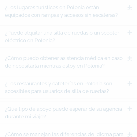
¿Los lugares turísticos en Polonia están
E
equipados con rampas y accesos sin escaleras?
¿Puedo alquilar una silla de ruedas o un scooter
E
eléctrico en Polonia?
¿Cómo puedo obtener asistencia médica en caso
E
de necesitarla mientras estoy en Polonia?
¿Los restaurantes y cafeterías en Polonia son
E
accesibles para usuarios de silla de ruedas?
¿Qué tipo de apoyo puedo esperar de su agencia
E
durante mi viaje?
¿Cómo se manejan las diferencias de idioma para
E